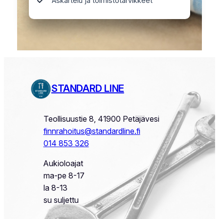
Askartelu ja toimistotarvikkeet
STANDARD LINE
Teollisuustie 8, 41900 Petäjävesi
finnrahoitus@standardline.fi
014 853 326
Aukioloajat
ma-pe 8-17
la 8-13
su suljettu