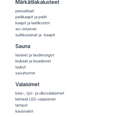
Märkätilakalusteet
pesualtaat
peilikaapit ja peilit
kaapit ja laatikostot
wc-istuimet
suihkuseinät ja -kaapit
Sauna
lauteet ja lauderungot
kiukaat ja kiuaskivet
luukut
savuhormit
Valaisimet
käsi-, työ- ja ulkovalaisimet
kiinteät LED-valaisimet
lamput
kausivalot