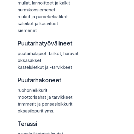
mullat, lannoitteet ja kalkit
nurmikonsiemenet
ruukut ja parvekelaatikot
säleiköt ja kasvituet
siemenet
Puutarhatyövälineet
puutarhalapiot, talikot, haravat
oksasakset
kasteluletkut ja -tarvikkeet
Puutarhakoneet
ruohonleikkurit
moottorisahat ja tarvikkeet
trimmerit ja pensasleikkurit
oksasilppurit yms.
Terassi
painekyllästetyt laudat