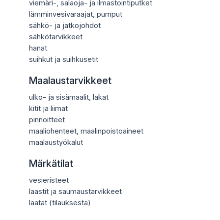
viemäri-, salaoja- ja ilmastointiputket
lämminvesivaraajat, pumput
sähkö- ja jatkojohdot
sähkötarvikkeet
hanat
suihkut ja suihkusetit
Maalaustarvikkeet
ulko- ja sisämaalit, lakat
kitit ja liimat
pinnoitteet
maaliohenteet, maalinpoistoaineet
maalaustyökalut
Märkätilat
vesieristeet
laastit ja saumaustarvikkeet
laatat (tilauksesta)