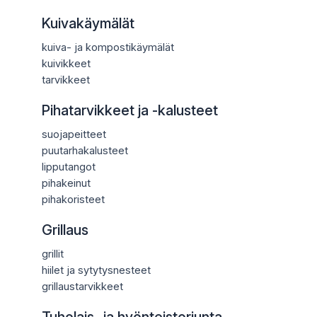
Kuivakäymälät
kuiva- ja kompostikäymälät
kuivikkeet
tarvikkeet
Pihatarvikkeet ja -kalusteet
suojapeitteet
puutarhakalusteet
lipputangot
pihakeinut
pihakoristeet
Grillaus
grillit
hiilet ja sytytysnesteet
grillaustarvikkeet
Tuholais- ja hyönteistorjunta