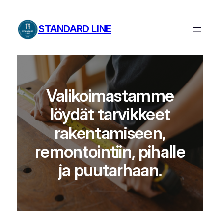
Siirry
sisältöön
STANDARD LINE
Valikoimastamme
löydät tarvikkeet
rakentamiseen,
remontointiin, pihalle
ja puutarhaan.