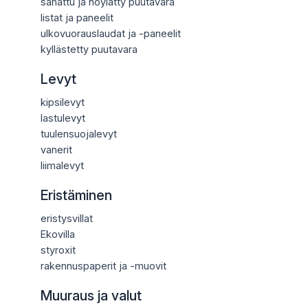
sahattu ja höylätty puutavara
listat ja paneelit
ulkovuorauslaudat ja -paneelit
kyllästetty puutavara
Levyt
kipsilevyt
lastulevyt
tuulensuojalevyt
vanerit
liimalevyt
Eristäminen
eristysvillat
Ekovilla
styroxit
rakennuspaperit ja -muovit
Muuraus ja valut