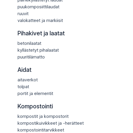
puukomposiittilaudat
ruuvit
valokatteet ja markiisit
Pihakivet ja laatat
betonilaatat
kyllästetyt pihalaatat
puuritilämatto
Aidat
aitaverkot
tolpat
portit ja elementit
Kompostointi
kompostit ja kompostorit
kompostikuivikkeet ja -herätteet
kompostointitarvikkeet